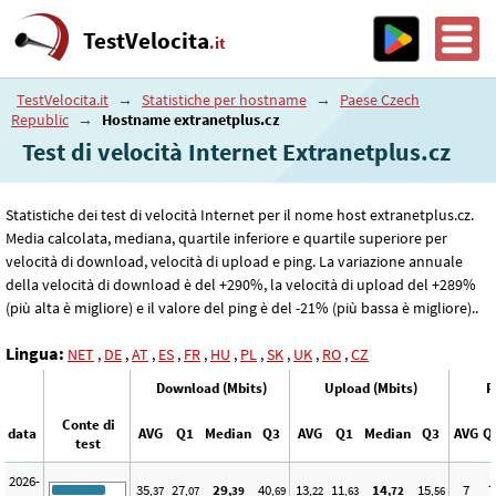
TestVelocita
.it
TestVelocita.it
→
Statistiche per hostname
→
Paese Czech
Republic
→
Hostname extranetplus.cz
Test di velocità Internet Extranetplus.cz
Statistiche dei test di velocità Internet per il nome host extranetplus.cz.
Media calcolata, mediana, quartile inferiore e quartile superiore per
velocità di download, velocità di upload e ping. La variazione annuale
della velocità di download è del +290%, la velocità di upload del +289%
(più alta è migliore) e il valore del ping è del -21% (più bassa è migliore)..
Lingua:
NET
,
DE
,
AT
,
ES
,
FR
,
HU
,
PL
,
SK
,
UK
,
RO
,
CZ
Download (Mbits)
Upload (Mbits)
P
Conte di
data
AVG
Q1
Median
Q3
AVG
Q1
Median
Q3
AVG
Q
test
2026-
35
27
29
40
13
11
14
15
7
7
,37
,07
,39
,69
,22
,63
,72
,56