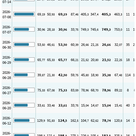
07-14
2026-
69
50
69
87
405
347
405
463
11
1
,19
,93
,19
,46
,3
,4
,3
,3
07-08
2026-
30
28
30
33
749
745
749
753
11
1
,96
,18
,96
,75
,3
,6
,3
,0
07-07
2026-
53
46
53
60
26
21
26
32
35
2
,50
,61
,50
,39
,66
,25
,66
,07
06-30
2026-
65
65
65
66
21
20
21
22
18
1
,77
,33
,77
,21
,52
,80
,52
,25
06-29
2026-
39
21
42
59
45
18
35
67
114
1
,87
,30
,50
,75
,80
,90
,38
,48
06-28
2026-
75
67
75
83
78
68
78
89
8
8
,33
,08
,33
,59
,96
,70
,96
,22
06-27
2026-
33
33
33
33
15
14
15
15
40
3
,61
,48
,61
,75
,04
,67
,04
,41
06-20
2026-
129
91
124
162
104
62
78
120
14
1
,9
,83
,5
,5
,7
,62
,74
,8
06-12
2026-
198
121
198
275
226
105
183
325
16
1
,3
,4
,1
,2
,0
,4
,5
,3