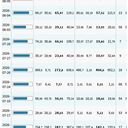
08-05
2026-
84
30
65
119
80
16
57
121
13
1
,27
,51
,47
,2
,61
,19
,52
,9
08-04
2026-
29
18
29
40
13
7
13
20
58
3
,12
,20
,12
,04
,95
,89
,95
,02
08-03
2026-
74
39
66
109
33
17
19
21
7
7
,25
,88
,91
,7
,97
,67
,80
,79
07-28
2026-
35
18
23
40
30
8
10
32
9
7
,37
,96
,64
,04
,44
,77
,97
,64
07-27
2026-
369
5
272
636
486
1
466
952
18
9
,5
,71
,8
,5
,7
,10
,6
,2
07-26
2026-
7
6
7
8
1
0
1
1
68
5
,57
,42
,57
,72
,01
,81
,01
,21
07-24
2026-
56
43
56
70
18
18
18
19
54
3
,95
,75
,95
,14
,66
,25
,66
,08
07-19
2026-
28
28
28
29
5
4
5
5
53
4
,65
,22
,65
,07
,22
,82
,22
,63
07-17
2026-
254
158
287
367
180
107
142
233
17
8
,7
,2
,7
,6
,1
,4
,3
,9