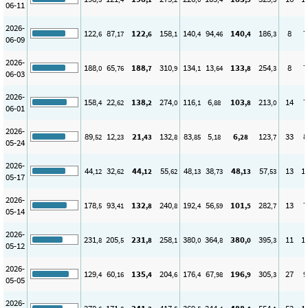
06-11
2026-
122
87
122
158
140
94
140
186
8
7
,6
,17
,6
,1
,4
,46
,4
,3
06-09
2026-
188
65
188
310
134
13
133
254
8
7
,0
,76
,7
,9
,1
,64
,8
,3
06-03
2026-
158
22
138
274
116
6
103
213
14
7
,4
,62
,2
,0
,1
,88
,8
,0
06-01
2026-
89
12
21
132
83
5
6
123
33
8
,52
,23
,43
,8
,85
,18
,28
,7
05-24
2026-
44
32
44
55
48
38
48
57
13
1
,12
,62
,12
,62
,13
,73
,13
,53
05-17
2026-
178
93
132
240
192
56
101
282
13
7
,5
,41
,8
,8
,4
,59
,5
,7
05-14
2026-
231
205
231
258
380
364
380
395
11
1
,8
,5
,8
,1
,0
,8
,0
,3
05-12
2026-
129
60
135
204
176
67
196
305
27
9
,4
,16
,4
,6
,4
,98
,9
,3
05-05
2026-