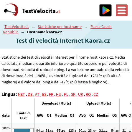
TestVelocita
.it
TestVelocita.it
→
Statistiche per hostname
→
Paese Czech
Republic
→
Hostname kaora.cz
Test di velocità Internet Kaora.cz
Statistiche dei test di velocità Internet per il nome host kaora.cz. Media
calcolata, mediana, quartile inferiore e quartile superiore per velocità di
download, velocità di upload e ping. La variazione annuale della velocità
di download è del +196%, la velocità di upload del +281% (più alta è
migliore) e il valore del ping è del -17% (più bassa è migliore)..
Lingua:
NET
,
DE
,
AT
,
ES
,
FR
,
HU
,
PL
,
SK
,
UK
,
RO
,
CZ
Download (Mbits)
Upload (Mbits)
P
Conte di
data
AVG
Q1
Median
Q3
AVG
Q1
Median
Q3
AVG
Q
test
2026-
94
31
65
123
90
23
31
54
21
1
,03
,68
,16
,3
,10
,70
,12
,38