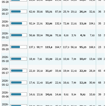
05-28
2026-
62
30
55
87
25
19
26
32
36
3
,93
,85
,51
,59
,79
,12
,14
,81
05-27
2026-
92
21
32
132
72
11
13
104
35
2
,24
,91
,86
,9
,86
,81
,18
,1
05-25
2026-
56
50
70
70
6
3
4
7
53
3
,86
,04
,26
,38
,00
,76
,78
,63
05-22
2026-
137
98
115
164
117
56
95
166
23
1
,1
,77
,8
,7
,0
,18
,25
,9
05-20
2026-
18
7
11
22
10
7
10
13
130
2
,30
,65
,50
,15
,55
,09
,07
,54
05-18
2026-
22
16
31
33
19
11
22
28
65
4
,20
,18
,87
,05
,04
,42
,30
,29
05-17
2026-
17
11
11
22
16
7
12
30
68
3
,41
,43
,47
,91
,61
,99
,18
,90
05-12
2026-
14
13
14
14
9
9
9
10
39
3
,01
,35
,01
,66
,92
,34
,92
,50
05-06
2026-