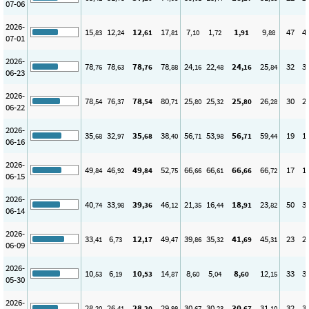
07-06
2026-
15
12
12
17
7
1
1
9
47
4
,83
,24
,61
,81
,10
,72
,91
,88
07-01
2026-
78
78
78
78
24
22
24
25
32
3
,76
,63
,76
,88
,16
,48
,16
,84
06-23
2026-
78
76
78
80
25
25
25
26
30
2
,54
,37
,54
,71
,80
,32
,80
,28
06-22
2026-
35
32
35
38
56
53
56
59
19
1
,68
,97
,68
,40
,71
,98
,71
,44
06-16
2026-
49
46
49
52
66
66
66
66
17
1
,84
,92
,84
,75
,66
,61
,66
,72
06-15
2026-
40
33
39
46
21
16
18
23
50
3
,74
,98
,36
,12
,35
,44
,91
,82
06-14
2026-
33
6
12
49
39
35
41
45
23
2
,41
,73
,17
,47
,86
,32
,69
,31
06-09
2026-
10
6
10
14
8
5
8
12
33
3
,53
,19
,53
,87
,60
,04
,60
,15
05-30
2026-
28
26
28
29
30
30
30
31
32
3
,20
,41
,20
,98
,67
,23
,67
,10