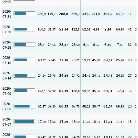
08-06
2026-
256
119
208
369
308
211
396
450
17
1
,9
,7
,0
,7
,5
,0
,6
,1
07-31
2026-
100
31
53
122
62
4
7
64
41
2
,3
,97
,94
,3
,02
,66
,24
,60
07-30
2026-
25
24
25
26
6
6
6
7
32
3
,37
,66
,37
,08
,76
,35
,76
,16
07-28
2026-
60
50
77
78
59
45
83
85
28
2
,37
,43
,16
,71
,27
,58
,87
,26
07-18
2026-
24
23
24
24
24
24
24
24
27
2
,24
,76
,24
,72
,48
,41
,48
,55
07-14
2026-
143
37
63
168
99
45
69
123
12
1
,1
,90
,39
,6
,92
,86
,31
,4
07-09
2026-
51
39
60
67
48
36
61
66
20
1
,57
,90
,55
,73
,22
,47
,04
,39
07-08
2026-
17
17
17
18
11
10
11
11
13
1
,89
,08
,89
,69
,01
,84
,01
,17
07-07
2026-
65
51
57
74
39
15
18
51
22
2
,42
,78
,20
,95
,01
,77
,17
,83