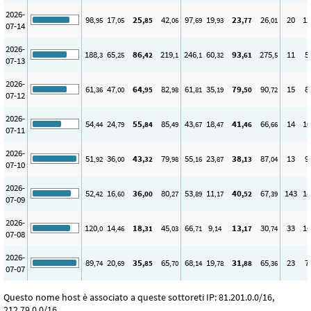
2026-
98
17
25
42
97
19
23
26
20
12
,95
,05
,85
,06
,69
,93
,77
,01
07-14
2026-
188
65
86
219
246
60
93
275
11
5
,3
,25
,42
,1
,1
,32
,61
,5
07-13
2026-
61
47
64
82
61
35
79
90
15
8
,36
,00
,95
,98
,81
,19
,50
,72
07-12
2026-
54
24
55
85
43
18
41
66
14
10
,44
,79
,84
,49
,67
,47
,46
,66
07-11
2026-
51
36
43
79
55
23
38
87
13
9
,92
,00
,32
,98
,16
,87
,13
,04
07-10
2026-
52
16
36
80
53
11
40
67
143
18
,42
,60
,00
,27
,89
,17
,52
,39
07-09
2026-
120
14
18
45
66
9
13
30
33
16
,0
,46
,31
,03
,71
,14
,17
,74
07-08
2026-
89
20
35
65
68
19
31
65
23
7
,74
,69
,85
,70
,14
,78
,88
,36
07-07
Questo nome host è associato a queste sottoreti IP: 81.201.0.0/16,
212.79.0.0/16