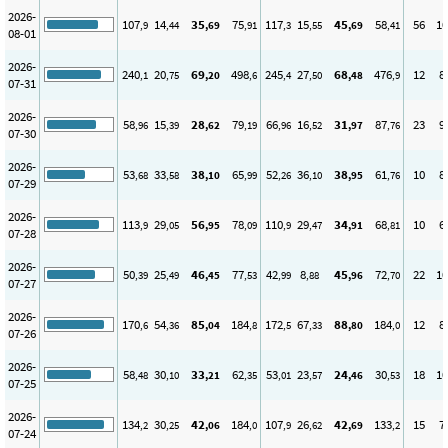
2026-
107
14
35
75
117
15
45
58
56
10
,9
,44
,69
,91
,3
,55
,69
,41
08-01
2026-
240
20
69
498
245
27
68
476
12
8
,1
,75
,20
,6
,4
,50
,48
,9
07-31
2026-
58
15
28
79
66
16
31
87
23
9
,96
,39
,62
,19
,96
,52
,97
,76
07-30
2026-
53
33
38
65
52
36
38
61
10
8
,68
,58
,10
,99
,26
,10
,95
,76
07-29
2026-
113
29
56
78
110
29
34
68
10
6
,9
,05
,95
,09
,9
,47
,91
,81
07-28
2026-
50
25
46
77
42
8
45
72
22
10
,39
,49
,45
,53
,99
,88
,96
,70
07-27
2026-
170
54
85
184
172
67
88
184
12
8
,6
,36
,04
,8
,5
,33
,80
,0
07-26
2026-
58
30
33
62
53
23
24
30
18
10
,48
,10
,21
,35
,01
,57
,46
,53
07-25
2026-
134
30
42
184
107
26
42
133
15
7
,2
,25
,06
,0
,9
,62
,69
,2
07-24