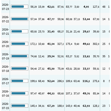
2026-
56
15
42
87
83
3
4
127
48
11
,29
,09
,61
,91
,77
,50
,95
,6
07-23
2026-
57
37
47
59
60
37
53
67
14
12
,04
,86
,77
,96
,08
,13
,44
,93
07-22
2026-
60
23
31
68
31
21
29
39
15
8
,55
,73
,45
,27
,26
,43
,67
,50
07-21
2026-
172
10
41
327
175
9
49
302
25
6
,2
,60
,54
,2
,4
,60
,62
,0
07-20
2026-
74
12
29
52
63
5
22
35
35
10
,68
,41
,54
,91
,27
,52
,82
,70
07-19
2026-
54
27
45
75
43
28
33
59
12
9
,40
,32
,50
,09
,51
,50
,57
,31
07-18
2026-
199
68
92
286
189
63
116
275
8
5
,6
,43
,64
,5
,6
,45
,1
,6
07-17
2026-
97
40
44
68
107
37
49
85
14
8
,47
,97
,33
,60
,1
,67
,76
,34
07-16
2026-
145
34
67
188
143
40
62
128
23
7
,4
,31
,29
,0
,0
,46
,93
,2
07-15