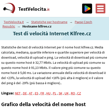
TestVelocita
.it
TestVelocita.it
→
Statistiche per hostname
→
Paese Czech
Republic
→
Hostname klfree.cz
Test di velocità Internet Klfree.cz
Statistiche dei test di velocità Internet per il nome host klfree.cz. Media
calcolata, mediana, quartile inferiore e quartile superiore per velocità di
download, velocità di upload e ping. La velocità di download più comune
su questo nome host è 32
,77
Mbits. La velocità di upload più comune su
questo nome host è 91
,13
Mbits. Il valore ping più comune su questo
nome host è 5
,00
ms. La variazione annuale della velocità di download è
del +23%, la velocità di upload del +16% (più alta è migliore) e il valore
del ping è del -29% (più bassa è migliore)..
Lingua:
NET
,
DE
,
AT
,
ES
,
FR
,
HU
,
PL
,
SK
,
UK
,
RO
,
CZ
Grafico della velocità del nome host