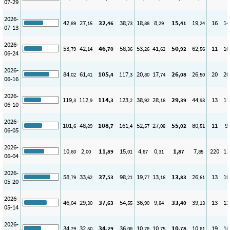
07-29
2026-
42
27
32
38
18
8
15
19
16
14
,89
,15
,46
,73
,88
,29
,41
,24
07-13
2026-
53
42
46
58
53
41
50
62
11
10
,79
,14
,70
,36
,26
,62
,92
,56
06-24
2026-
84
61
105
117
20
17
26
26
20
20
,02
,41
,4
,3
,80
,74
,08
,50
06-16
2026-
119
112
114
123
38
28
29
44
13
11
,3
,9
,3
,2
,92
,16
,39
,93
06-10
2026-
101
48
108
161
52
27
55
80
11
9
,6
,89
,7
,4
,57
,08
,02
,51
06-05
2026-
10
2
11
15
4
0
1
7
220
11
,60
,00
,89
,01
,87
,31
,87
,85
06-04
2026-
58
33
37
98
19
13
13
26
13
10
,79
,62
,53
,21
,77
,16
,83
,61
05-20
2026-
46
29
37
54
36
9
33
39
13
12
,04
,30
,63
,55
,90
,84
,40
,13
05-14
2026-
34
32
34
36
10
10
10
10
19
18
,29
,50
,29
,08
,78
,75
,78
,81