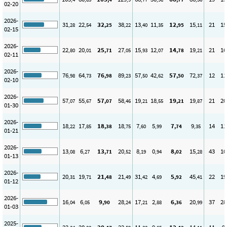
02-20
2026-
31
22
32
38
13
11
12
15
21
15
,28
,54
,25
,22
,40
,35
,95
,11
02-15
2026-
22
20
25
27
15
12
14
19
21
16
,80
,01
,71
,05
,93
,07
,78
,21
02-11
2026-
76
64
76
89
57
42
57
72
12
11
,98
,73
,98
,23
,50
,62
,50
,37
02-10
2026-
57
55
57
58
19
18
19
19
21
20
,07
,67
,07
,46
,21
,55
,21
,87
01-30
2026-
18
17
18
18
7
5
7
9
14
11
,22
,85
,38
,75
,60
,99
,74
,35
01-21
2026-
13
6
13
20
8
0
8
15
43
10
,08
,27
,71
,52
,19
,94
,02
,28
01-13
2026-
20
19
21
21
31
4
5
45
22
19
,31
,71
,48
,49
,42
,69
,92
,41
01-12
2026-
16
6
9
28
17
2
6
20
37
28
,04
,05
,90
,24
,21
,88
,36
,99
01-03
2025-