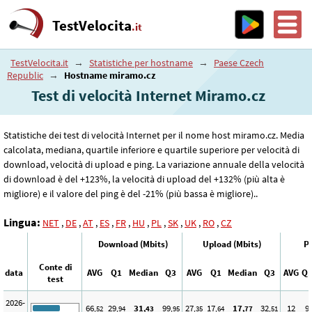
TestVelocita
.it
TestVelocita.it
→
Statistiche per hostname
→
Paese Czech
Republic
→
Hostname miramo.cz
Test di velocità Internet Miramo.cz
Statistiche dei test di velocità Internet per il nome host miramo.cz. Media
calcolata, mediana, quartile inferiore e quartile superiore per velocità di
download, velocità di upload e ping. La variazione annuale della velocità
di download è del +123%, la velocità di upload del +132% (più alta è
migliore) e il valore del ping è del -21% (più bassa è migliore)..
Lingua:
NET
,
DE
,
AT
,
ES
,
FR
,
HU
,
PL
,
SK
,
UK
,
RO
,
CZ
Download (Mbits)
Upload (Mbits)
Pi
Conte di
data
AVG
Q1
Median
Q3
AVG
Q1
Median
Q3
AVG
Q
test
2026-
66
29
31
99
27
17
17
32
12
9
,52
,94
,43
,95
,35
,64
,77
,51