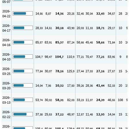
05-07
2026-
14
8
14
20
32
30
32
34
28
28
,56
,87
,56
,25
,45
,34
,45
,57
04-22
2026-
28
14
30
43
20
11
18
29
10
9
,33
,51
,18
,90
,03
,33
,71
,17
04-17
2026-
85
83
85
87
58
45
58
71
10
10
,57
,91
,57
,24
,66
,48
,66
,84
04-16
2026-
104
98
104
110
77
70
77
83
9
8
,7
,47
,7
,9
,21
,47
,21
,95
04-10
2026-
77
30
78
125
27
27
27
27
15
14
,84
,07
,16
,9
,44
,03
,16
,57
03-25
2026-
14
7
10
17
39
28
41
52
20
15
,04
,06
,52
,50
,26
,36
,44
,33
03-20
2026-
53
30
58
82
33
11
24
46
108
9
,74
,02
,31
,03
,23
,07
,39
,55
03-13
2026-
37
25
37
48
12
11
12
14
15
12
,38
,53
,12
,97
,57
,48
,95
,04
02-22
2026-
105
80
105
129
68
50
68
86
19
15
,4
,85
,4
,9
,77
,98
,77
,56