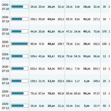
2026-
26
20
26
32
18
3
18
32
30
2
,68
,64
,29
,32
,25
,98
,18
,45
07-20
2026-
156
35
60
181
83
8
42
117
16
9
,2
,89
,64
,0
,78
,65
,10
,2
07-19
2026-
44
20
41
66
47
24
49
70
376
1
,09
,85
,69
,14
,31
,96
,72
,86
07-18
2026-
90
9
48
109
79
2
38
102
156
1
,94
,78
,80
,7
,39
,02
,47
,5
07-17
2026-
109
43
93
93
79
54
93
96
12
1
,6
,86
,17
,28
,08
,78
,65
,65
07-16
2026-
525
30
52
937
341
7
58
653
13
1
,6
,32
,76
,7
,1
,76
,31
,7
07-15
2026-
139
11
12
202
166
1
1
249
20
1
,0
,78
,50
,9
,4
,17
,28
,0
07-14
2026-
79
67
78
88
80
60
96
97
13
1
,10
,54
,95
,34
,48
,63
,34
,57
07-13
2026-
18
8
20
21
10
3
5
13
58
1
,30
,80
,20
,12
,49
,92
,00
,77
07-12