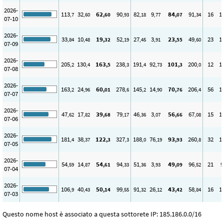
2026-
113
32
62
90
82
9
84
91
16
1
,7
,60
,60
,93
,18
,77
,07
,34
07-10
2026-
33
10
19
52
27
3
23
49
23
1
,84
,48
,32
,19
,45
,91
,55
,60
07-09
2026-
205
130
163
238
191
92
101
200
12
1
,2
,4
,5
,3
,4
,73
,3
,0
07-08
2026-
163
24
60
278
145
14
70
206
56
1
,2
,96
,01
,6
,2
,90
,76
,4
07-07
2026-
47
17
39
79
46
3
56
67
15
1
,62
,82
,68
,17
,36
,07
,66
,08
07-06
2026-
181
38
122
327
188
76
93
260
32
1
,4
,37
,3
,3
,0
,19
,93
,8
07-05
2026-
54
14
54
94
51
3
49
96
21
9
,59
,87
,61
,33
,36
,93
,09
,52
07-04
2026-
106
40
50
99
91
26
43
58
16
1
,9
,43
,14
,55
,32
,12
,42
,84
07-03
Questo nome host è associato a questa sottorete IP: 185.186.0.0/16