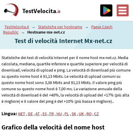
TestVelocita
.it
TestVelocita.it
→
Statistiche per hostname
→
Paese Czech
Republic
→
Hostname mx-net.cz
Test di velocità Internet Mx-net.cz
Statistiche dei test di velocità Internet per il nome host mx-net.cz. Media
calcolata, mediana, quartile inferiore e quartile superiore per velocità di
download, velocità di upload e ping. La velocità di download più comune
su questo nome host è 91
,13
Mbits. Le velocità di upload comuni su
questo nome host sono 3
,38
Mbits and 91
,13
Mbits. Il valore ping più
comune su questo nome host è 7
,00
ms. La variazione annuale della
velocità di download è del +40%, la velocità di upload del +17% (più alta
è migliore) e il valore del ping è del +10% (più bassa è migliore)..
Lingua:
NET
,
DE
,
AT
,
ES
,
FR
,
HU
,
PL
,
SK
,
UK
,
RO
,
CZ
Grafico della velocità del nome host