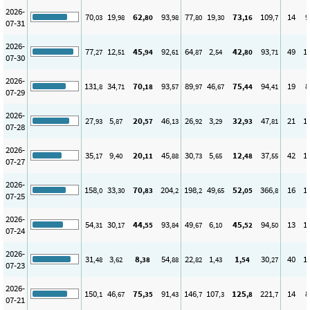
2026-
70
19
62
93
77
19
73
109
14
9
,03
,98
,80
,98
,80
,30
,16
,7
07-31
2026-
77
12
45
92
64
2
42
93
49
1
,27
,51
,94
,61
,87
,54
,80
,71
07-30
2026-
131
34
70
93
89
46
75
94
19
8
,8
,71
,18
,57
,97
,67
,44
,41
07-29
2026-
27
5
20
46
26
3
32
47
21
1
,93
,87
,57
,13
,92
,29
,93
,81
07-28
2026-
35
9
20
45
30
5
12
37
42
1
,17
,40
,11
,88
,73
,65
,48
,55
07-27
2026-
158
33
70
204
198
49
52
366
16
1
,0
,30
,83
,2
,2
,65
,05
,8
07-25
2026-
54
30
44
93
49
6
45
94
13
1
,31
,17
,55
,84
,67
,10
,52
,50
07-24
2026-
31
3
8
54
22
1
1
30
40
1
,48
,62
,38
,88
,82
,43
,54
,27
07-23
2026-
150
46
75
91
146
107
125
221
14
8
,1
,67
,35
,43
,7
,3
,8
,7
07-21