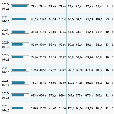
2026-
79
79
79
79
87
85
87
89
9
9
,43
,20
,43
,66
,82
,87
,82
,77
07-28
2026-
68
33
60
101
68
34
71
104
23
1
,39
,86
,32
,8
,94
,81
,95
,7
07-23
2026-
38
21
26
49
51
31
31
61
10
9
,33
,19
,07
,35
,13
,07
,44
,34
07-22
2026-
91
90
92
92
90
89
89
92
13
1
,80
,97
,46
,96
,98
,24
,67
,06
07-18
2026-
74
72
88
90
66
39
69
96
10
7
,94
,76
,38
,57
,91
,74
,74
,91
07-16
2026-
199
40
92
393
260
33
371
406
16
1
,0
,91
,78
,2
,3
,90
,6
,4
07-15
2026-
75
36
48
82
119
44
59
86
12
8
,27
,48
,08
,69
,1
,15
,75
,09
07-14
2026-
693
636
872
929
687
675
870
882
11
8
,8
,6
,2
,4
,5
,5
,3
,3
07-13
2026-
126
71
78
157
126
65
83
165
11
9
,6
,70
,46
,4
,1
,54
,33
,3
07-10