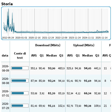
Storia
Download (Mbits)
Upload (Mbits)
P
Conte di
data
AVG
Q1
Median
Q3
AVG
Q1
Median
Q3
AVG
Q
test
2026-
351
90
93
483
325
94
94
441
11
8
,6
,45
,90
,9
,8
,35
,45
,5
08-09
2026-
87
85
93
94
91
90
91
94
8
6
,94
,59
,24
,10
,41
,70
,69
,16
08-08
2026-
53
3
81
83
52
4
66
92
12
9
,08
,92
,59
,19
,34
,12
,54
,80
07-31
2026-
81
69
91
102
92
73
90
109
21
8
,43
,92
,11
,6
,75
,50
,38
,6
07-29