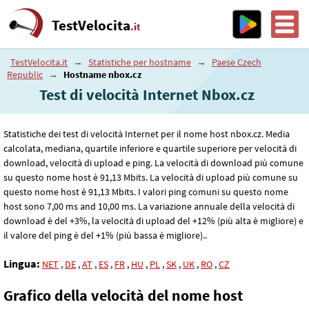
TestVelocita
.it
TestVelocita.it
→
Statistiche per hostname
→
Paese Czech
Republic
→
Hostname nbox.cz
Test di velocità Internet Nbox.cz
Statistiche dei test di velocità Internet per il nome host nbox.cz. Media
calcolata, mediana, quartile inferiore e quartile superiore per velocità di
download, velocità di upload e ping. La velocità di download più comune
su questo nome host è 91
,13
Mbits. La velocità di upload più comune su
questo nome host è 91
,13
Mbits. I valori ping comuni su questo nome
host sono 7
,00
ms and 10
,00
ms. La variazione annuale della velocità di
download è del +3%, la velocità di upload del +12% (più alta è migliore) e
il valore del ping è del +1% (più bassa è migliore)..
Lingua:
NET
,
DE
,
AT
,
ES
,
FR
,
HU
,
PL
,
SK
,
UK
,
RO
,
CZ
Grafico della velocità del nome host