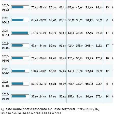
2026-
73
68
76
81
67
45
71
93
13
8
,62
,43
,54
,73
,83
,55
,19
,47
06-13
2026-
83
80
83
86
98
98
98
98
8
8
,45
,78
,45
,12
,72
,52
,72
,92
06-12
2026-
147
61
89
91
135
36
42
97
17
8
,6
,24
,72
,64
,0
,09
,46
,99
06-11
2026-
67
54
90
91
424
195
348
616
17
7
,57
,84
,86
,94
,4
,0
,7
,0
06-09
2026-
71
60
92
92
120
56
93
170
10
8
,42
,80
,65
,65
,4
,83
,95
,8
06-08
2026-
138
50
88
92
149
75
92
99
12
7
,6
,87
,38
,65
,6
,50
,40
,06
06-06
2026-
57
22
58
93
468
18
463
913
9
5
,76
,78
,21
,19
,4
,24
,3
,4
06-04
2026-
37
24
34
52
157
9
20
275
14
8
,90
,69
,95
,52
,6
,26
,90
,4
06-03
Questo nome host è associato a queste sottoreti IP: 95.82.0.0/16,
83.240.0.0/16, 46.39.0.0/16, 185.51.0.0/16