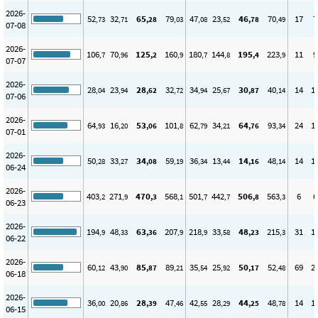
2026-
52
32
65
79
47
23
46
70
17
7
,73
,71
,28
,03
,08
,52
,78
,49
07-08
2026-
106
70
125
160
180
144
195
223
11
9
,7
,96
,2
,9
,7
,8
,4
,9
07-07
2026-
28
23
28
32
34
25
30
40
14
1
,04
,94
,62
,72
,94
,67
,87
,14
07-06
2026-
64
16
53
101
62
34
64
93
24
1
,93
,20
,06
,8
,79
,21
,76
,34
07-01
2026-
50
33
34
59
36
13
14
48
14
1
,28
,27
,08
,19
,34
,44
,16
,14
06-24
2026-
403
271
470
568
501
442
506
563
6
6
,2
,9
,3
,1
,7
,7
,8
,3
06-23
2026-
194
48
63
207
218
33
48
215
31
1
,9
,33
,36
,9
,9
,58
,23
,3
06-22
2026-
60
43
85
89
35
25
50
52
69
2
,12
,90
,87
,21
,54
,92
,17
,48
06-18
2026-
36
20
28
47
42
28
44
48
14
1
,00
,86
,39
,46
,55
,29
,25
,78
06-15