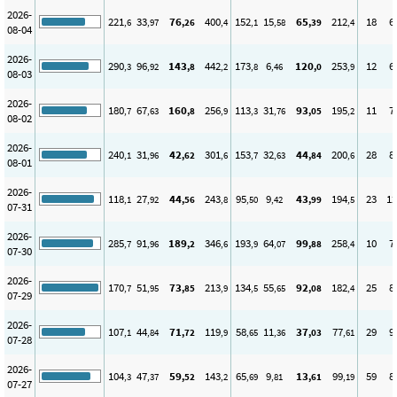
2026-
221
33
76
400
152
15
65
212
18
6
,6
,97
,26
,4
,1
,58
,39
,4
08-04
2026-
290
96
143
442
173
6
120
253
12
6
,3
,92
,8
,2
,8
,46
,0
,9
08-03
2026-
180
67
160
256
113
31
93
195
11
7
,7
,63
,8
,9
,3
,76
,05
,2
08-02
2026-
240
31
42
301
153
32
44
200
28
8
,1
,96
,62
,6
,7
,63
,84
,6
08-01
2026-
118
27
44
243
95
9
43
194
23
12
,1
,92
,56
,8
,50
,42
,99
,5
07-31
2026-
285
91
189
346
193
64
99
258
10
7
,7
,96
,2
,6
,9
,07
,88
,4
07-30
2026-
170
51
73
213
134
55
92
182
25
8
,7
,95
,85
,9
,5
,65
,08
,4
07-29
2026-
107
44
71
119
58
11
37
77
29
9
,1
,84
,72
,9
,65
,36
,03
,61
07-28
2026-
104
47
59
143
65
9
13
99
59
8
,3
,37
,52
,2
,69
,81
,61
,19
07-27