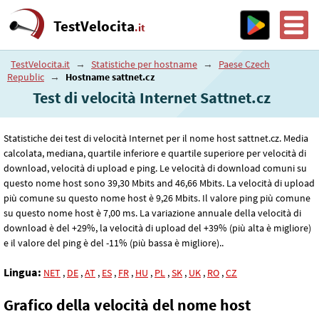
TestVelocita
.it
TestVelocita.it
→
Statistiche per hostname
→
Paese Czech
Republic
→
Hostname sattnet.cz
Test di velocità Internet Sattnet.cz
Statistiche dei test di velocità Internet per il nome host sattnet.cz. Media
calcolata, mediana, quartile inferiore e quartile superiore per velocità di
download, velocità di upload e ping. Le velocità di download comuni su
questo nome host sono 39
,30
Mbits and 46
,66
Mbits. La velocità di upload
più comune su questo nome host è 9
,26
Mbits. Il valore ping più comune
su questo nome host è 7
,00
ms. La variazione annuale della velocità di
download è del +29%, la velocità di upload del +39% (più alta è migliore)
e il valore del ping è del -11% (più bassa è migliore)..
Lingua:
NET
,
DE
,
AT
,
ES
,
FR
,
HU
,
PL
,
SK
,
UK
,
RO
,
CZ
Grafico della velocità del nome host