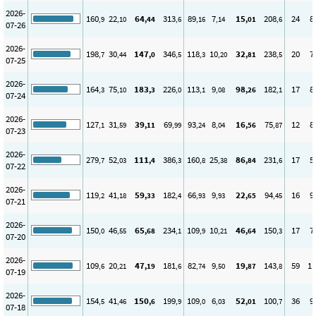
2026-
160
22
64
313
89
7
15
208
24
8
,9
,10
,44
,6
,16
,14
,01
,6
07-26
2026-
198
30
147
346
118
10
32
238
20
7
,7
,44
,0
,5
,3
,20
,81
,5
07-25
2026-
164
75
183
226
113
9
98
182
17
8
,3
,10
,3
,0
,1
,08
,26
,1
07-24
2026-
127
31
39
69
93
8
16
75
12
8
,1
,59
,11
,99
,24
,04
,56
,87
07-23
2026-
279
52
111
386
160
25
86
231
17
5
,7
,03
,4
,3
,8
,38
,84
,6
07-22
2026-
119
41
59
182
66
9
22
94
16
9
,2
,18
,33
,4
,93
,93
,65
,45
07-21
2026-
150
46
65
234
109
10
46
150
17
7
,0
,55
,68
,1
,9
,21
,64
,3
07-20
2026-
109
20
47
181
82
9
19
143
59
11
,6
,21
,19
,6
,74
,50
,87
,8
07-19
2026-
154
41
150
199
109
6
52
100
36
9
,5
,46
,6
,9
,0
,03
,01
,7
07-18