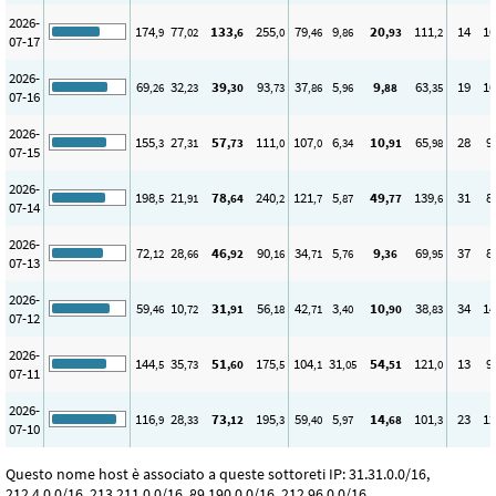
2026-
174
77
133
255
79
9
20
111
14
10
,9
,02
,6
,0
,46
,86
,93
,2
07-17
2026-
69
32
39
93
37
5
9
63
19
10
,26
,23
,30
,73
,86
,96
,88
,35
07-16
2026-
155
27
57
111
107
6
10
65
28
9
,3
,31
,73
,0
,0
,34
,91
,98
07-15
2026-
198
21
78
240
121
5
49
139
31
8
,5
,91
,64
,2
,7
,87
,77
,6
07-14
2026-
72
28
46
90
34
5
9
69
37
8
,12
,66
,92
,16
,71
,76
,36
,95
07-13
2026-
59
10
31
56
42
3
10
38
34
14
,46
,72
,91
,18
,71
,40
,90
,83
07-12
2026-
144
35
51
175
104
31
54
121
13
9
,5
,73
,60
,5
,1
,05
,51
,0
07-11
2026-
116
28
73
195
59
5
14
101
23
12
,9
,33
,12
,3
,40
,97
,68
,3
07-10
Questo nome host è associato a queste sottoreti IP: 31.31.0.0/16,
212.4.0.0/16, 213.211.0.0/16, 89.190.0.0/16, 212.96.0.0/16