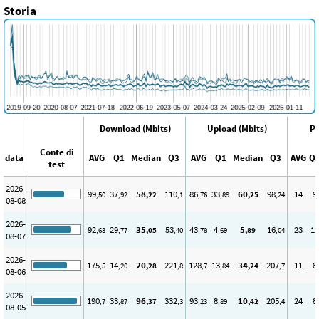
Storia
Download (Mbits)
Upload (Mbits)
Pi
Conte di
data
AVG
Q1
Median
Q3
AVG
Q1
Median
Q3
AVG
Q
test
2026-
99
37
58
110
86
33
60
98
14
9
,50
,92
,22
,1
,76
,89
,25
,24
08-08
2026-
92
29
35
53
43
4
5
16
23
12
,63
,77
,05
,40
,78
,69
,89
,04
08-07
2026-
175
14
20
221
128
13
34
207
11
8
,5
,20
,28
,8
,7
,84
,24
,7
08-06
2026-
190
33
96
332
93
8
10
205
24
8
,7
,87
,37
,3
,23
,89
,42
,4
08-05