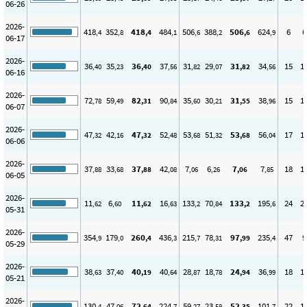
06-26
2026-
418
352
418
484
506
388
506
624
6
6
,4
,8
,4
,1
,6
,2
,6
,9
06-17
2026-
36
35
36
37
31
29
31
34
15
1
,40
,23
,40
,56
,82
,07
,82
,56
06-16
2026-
72
59
82
90
35
30
31
38
15
1
,78
,49
,31
,84
,60
,21
,55
,96
06-07
2026-
47
42
47
52
53
51
53
56
17
1
,32
,16
,32
,48
,68
,32
,68
,04
06-06
2026-
37
33
37
42
7
6
7
7
18
1
,88
,68
,88
,08
,06
,26
,06
,85
06-05
2026-
11
6
11
16
133
70
133
195
24
2
,62
,60
,62
,63
,2
,84
,2
,6
05-31
2026-
354
179
260
436
215
78
97
235
47
9
,9
,0
,4
,3
,7
,31
,99
,4
05-29
2026-
38
37
40
40
28
18
24
36
18
1
,63
,40
,19
,64
,87
,78
,94
,99
05-21
2026-
130
47
72
224
59
23
52
101
22
1
,4
,06
,64
,7
,27
,58
,35
,7