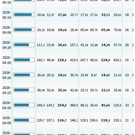
05-16
2026-
19
12
17
25
17
17
19
20
18
1
,98
,07
,86
,77
,91
,01
,71
,61
05-14
2026-
24
19
24
28
65
60
65
70
26
2
,18
,96
,18
,40
,40
,75
,40
,06
05-09
2026-
111
23
26
157
42
12
14
57
28
2
,2
,05
,83
,2
,18
,68
,39
,79
04-29
2026-
242
46
218
413
247
48
224
424
15
8
,7
,95
,1
,9
,7
,01
,4
,1
04-28
2026-
26
20
24
30
15
8
14
21
23
1
,58
,31
,51
,78
,99
,87
,41
,53
04-24
2026-
38
32
35
42
23
20
22
25
16
1
,39
,91
,56
,46
,72
,71
,15
,95
04-23
2026-
245
134
254
360
86
26
45
125
23
1
,4
,2
,0
,9
,12
,43
,66
,6
04-20
2026-
126
107
126
146
118
106
118
130
11
1
,7
,1
,7
,2
,3
,5
,3
,1
04-09
2026-