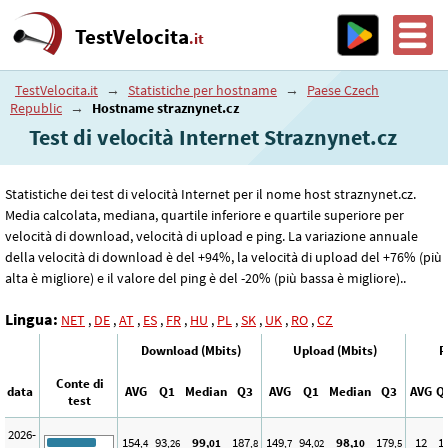
TestVelocita
.it
TestVelocita.it
→
Statistiche per hostname
→
Paese Czech
Republic
→
Hostname straznynet.cz
Test di velocità Internet Straznynet.cz
Statistiche dei test di velocità Internet per il nome host straznynet.cz.
Media calcolata, mediana, quartile inferiore e quartile superiore per
velocità di download, velocità di upload e ping. La variazione annuale
della velocità di download è del +94%, la velocità di upload del +76% (più
alta è migliore) e il valore del ping è del -20% (più bassa è migliore)..
Lingua:
NET
,
DE
,
AT
,
ES
,
FR
,
HU
,
PL
,
SK
,
UK
,
RO
,
CZ
Download (Mbits)
Upload (Mbits)
P
Conte di
data
AVG
Q1
Median
Q3
AVG
Q1
Median
Q3
AVG
Q
test
2026-
154
93
99
187
149
94
98
179
12
1
,4
,26
,01
,8
,7
,02
,10
,5