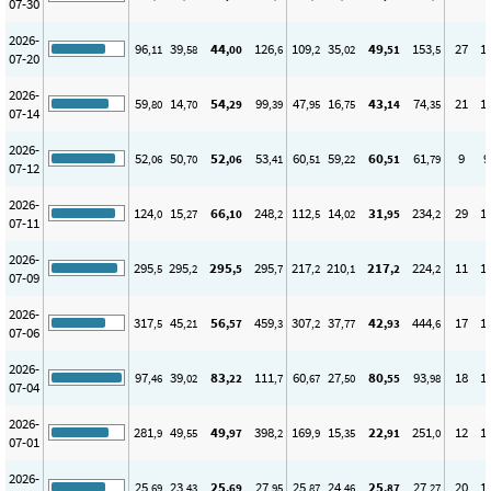
07-30
2026-
96
39
44
126
109
35
49
153
27
1
,11
,58
,00
,6
,2
,02
,51
,5
07-20
2026-
59
14
54
99
47
16
43
74
21
1
,80
,70
,29
,39
,95
,75
,14
,35
07-14
2026-
52
50
52
53
60
59
60
61
9
9
,06
,70
,06
,41
,51
,22
,51
,79
07-12
2026-
124
15
66
248
112
14
31
234
29
1
,0
,27
,10
,2
,5
,02
,95
,2
07-11
2026-
295
295
295
295
217
210
217
224
11
1
,5
,2
,5
,7
,2
,1
,2
,2
07-09
2026-
317
45
56
459
307
37
42
444
17
1
,5
,21
,57
,3
,2
,77
,93
,6
07-06
2026-
97
39
83
111
60
27
80
93
18
1
,46
,02
,22
,7
,67
,50
,55
,98
07-04
2026-
281
49
49
398
169
15
22
251
12
1
,9
,55
,97
,2
,9
,35
,91
,0
07-01
2026-
25
23
25
27
25
24
25
27
20
1
,69
,43
,69
,95
,87
,46
,87
,27