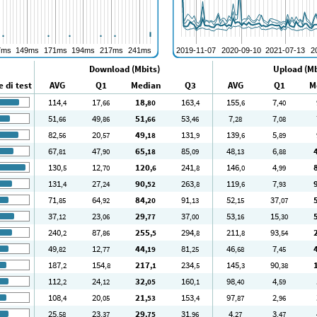
Download (Mbits)
Upload (Mb
 di test
AVG
Q1
Median
Q3
AVG
Q1
M
114
17
18
163
155
7
,4
,66
,80
,4
,6
,40
51
49
51
53
7
7
,66
,86
,66
,46
,28
,08
82
20
49
131
139
5
,56
,57
,18
,9
,6
,89
67
47
65
85
48
6
,81
,90
,18
,09
,13
,88
130
12
120
241
146
4
,5
,70
,6
,8
,0
,99
131
27
90
263
119
7
,4
,24
,52
,8
,6
,93
71
64
84
91
52
37
,85
,92
,20
,13
,15
,07
37
23
29
37
53
15
,12
,06
,77
,00
,16
,30
240
87
255
294
211
93
,2
,86
,5
,8
,8
,54
49
12
44
81
46
7
,82
,77
,19
,25
,68
,45
187
154
217
234
145
90
,2
,8
,1
,5
,3
,38
112
24
32
160
98
4
,2
,12
,05
,1
,40
,59
108
20
21
153
97
2
,4
,05
,53
,4
,87
,96
25
23
29
31
4
3
,58
,37
,75
,96
,27
,47