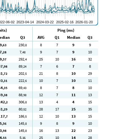
its)
Ping (ms)
edian
Q3
AVG
Q1
Median
Q3
9
230
8
7
9
9
,63
,8
7
7
9
7
9
10
,28
,48
9
292
25
10
16
32
,57
,4
47
89
7
6
7
8
,98
,24
81
202
21
8
10
29
,72
,5
93
222
10
7
10
11
,31
,6
54
69
8
7
8
10
,35
,43
59
88
12
7
11
13
,38
,98
242
306
13
4
4
15
,2
,8
41
80
28
17
25
35
,29
,52
117
186
12
10
13
15
,7
,5
5
145
9
8
9
10
,56
,8
3
145
16
13
22
23
,98
,8
4
5
25
10
14
28
,55
,35