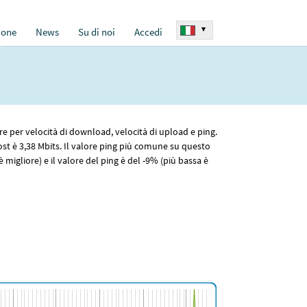
▾
ione
News
Su di noi
Accedi
ore per velocità di download, velocità di upload e ping.
st è 3
,38
Mbits. Il valore ping più comune su questo
migliore) e il valore del ping è del -9% (più bassa è