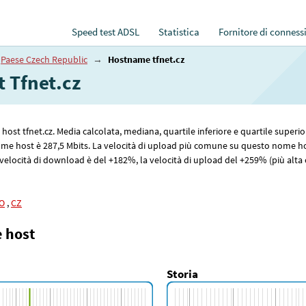
Speed test ADSL
Statistica
Fornitore di conness
Paese Czech Republic
→
Hostname tfnet.cz
t Tfnet.cz
e host tfnet.cz. Media calcolata, mediana, quartile inferiore e quartile superi
ome host è 287
,5
Mbits. La velocità di upload più comune su questo nome ho
elocità di download è del +182%, la velocità di upload del +259% (più alta è 
O
,
CZ
e host
Storia