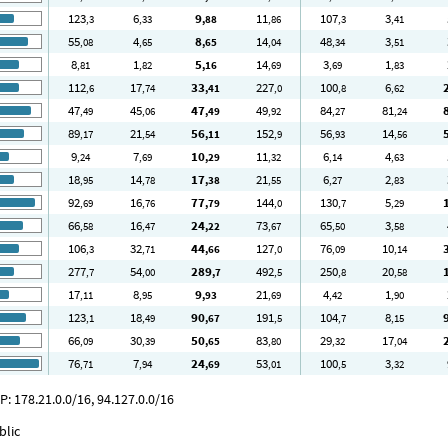
123
6
9
11
107
3
,3
,33
,88
,86
,3
,41
55
4
8
14
48
3
,08
,65
,65
,04
,34
,51
8
1
5
14
3
1
,81
,82
,16
,69
,69
,83
112
17
33
227
100
6
,6
,74
,41
,0
,8
,62
47
45
47
49
84
81
,49
,06
,49
,92
,27
,24
89
21
56
152
56
14
,17
,54
,11
,9
,93
,56
9
7
10
11
6
4
,24
,69
,29
,32
,14
,63
18
14
17
21
6
2
,95
,78
,38
,55
,27
,83
92
16
77
144
130
5
,69
,76
,79
,0
,7
,29
66
16
24
73
65
3
,58
,47
,22
,67
,50
,58
106
32
44
127
76
10
,3
,71
,66
,0
,09
,14
277
54
289
492
250
20
,7
,00
,7
,5
,8
,58
17
8
9
21
4
1
,11
,95
,93
,69
,42
,90
123
18
90
191
104
8
,1
,49
,67
,5
,7
,15
66
30
50
83
29
17
,09
,39
,65
,80
,32
,04
76
7
24
53
100
3
,71
,94
,69
,01
,5
,32
: 178.21.0.0/16, 94.127.0.0/16
blic