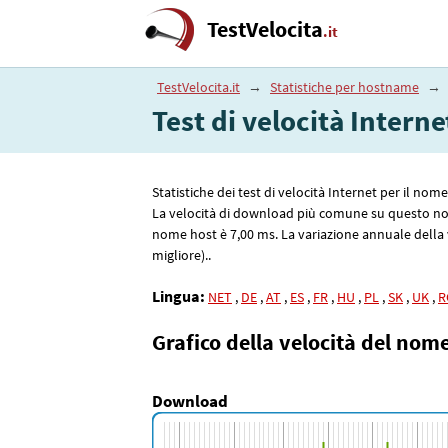
TestVelocita
.it
TestVelocita.it
→
Statistiche per hostname
→
Test di velocità Interne
Statistiche dei test di velocità Internet per il nom
La velocità di download più comune su questo n
nome host è 7
,00
ms. La variazione annuale della v
migliore)..
Lingua:
NET
,
DE
,
AT
,
ES
,
FR
,
HU
,
PL
,
SK
,
UK
,
R
Grafico della velocità del nom
Download