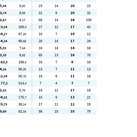
5
9
23
14
20
23
,94
,00
3
8
22
8
20
32
,74
,89
2
4
66
14
34
104
,87
,17
23
209
27
12
17
42
,54
,0
84
87
10
7
10
12
,27
,29
54
96
20
14
17
24
,34
,68
5
7
16
14
14
18
,93
,54
3
6
65
13
18
70
,39
,83
182
188
16
7
8
16
,3
,5
4
95
13
7
11
13
,26
,25
32
90
19
8
11
18
,94
,76
177
514
7
4
7
7
,5
,4
2
5
14
11
17
18
,10
,79
94
175
15
9
12
21
,32
,7
29
38
17
11
12
19
,75
,14
9
82
58
10
10
79
,89
,16