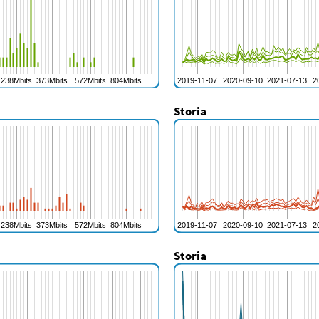
Storia
Storia