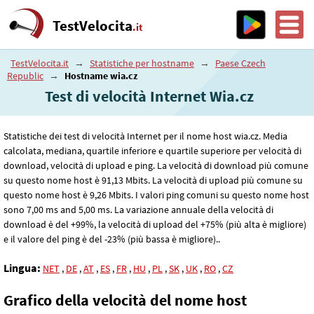
TestVelocita
.it
TestVelocita.it
→
Statistiche per hostname
→
Paese Czech
Republic
→
Hostname wia.cz
Test di velocità Internet Wia.cz
Statistiche dei test di velocità Internet per il nome host wia.cz. Media
calcolata, mediana, quartile inferiore e quartile superiore per velocità di
download, velocità di upload e ping. La velocità di download più comune
su questo nome host è 91
,13
Mbits. La velocità di upload più comune su
questo nome host è 9
,26
Mbits. I valori ping comuni su questo nome host
sono 7
,00
ms and 5
,00
ms. La variazione annuale della velocità di
download è del +99%, la velocità di upload del +75% (più alta è migliore)
e il valore del ping è del -23% (più bassa è migliore)..
Lingua:
NET
,
DE
,
AT
,
ES
,
FR
,
HU
,
PL
,
SK
,
UK
,
RO
,
CZ
Grafico della velocità del nome host