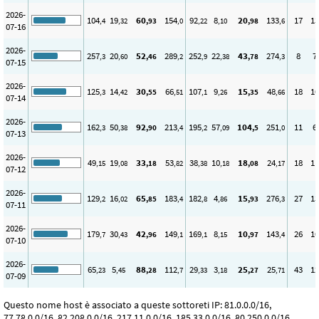
2026-
104
19
60
154
92
8
20
133
17
13
,4
,32
,93
,0
,22
,10
,98
,6
07-16
2026-
257
20
52
289
252
22
43
274
8
7
,3
,60
,46
,2
,9
,38
,78
,3
07-15
2026-
125
14
30
66
107
9
15
48
18
10
,3
,42
,55
,51
,1
,26
,35
,66
07-14
2026-
162
50
92
213
195
57
104
251
11
6
,3
,38
,90
,4
,2
,09
,5
,0
07-13
2026-
49
19
33
53
38
10
18
24
18
11
,15
,08
,18
,82
,38
,18
,08
,17
07-12
2026-
129
16
65
183
182
4
15
276
27
13
,2
,02
,85
,4
,8
,86
,93
,3
07-11
2026-
179
30
42
149
169
8
10
143
26
10
,7
,43
,96
,1
,1
,15
,97
,4
07-10
2026-
65
5
88
112
29
3
25
25
43
12
,23
,45
,28
,7
,33
,18
,27
,71
07-09
Questo nome host è associato a queste sottoreti IP: 81.0.0.0/16,
77.78.0.0/16, 82.208.0.0/16, 217.11.0.0/16, 185.33.0.0/16, 80.250.0.0/16,