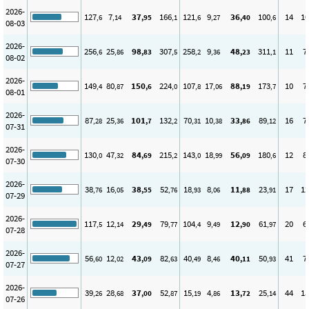
2026-
127
7
37
166
121
9
36
100
14
10
,6
,14
,95
,1
,6
,27
,40
,6
08-03
2026-
256
25
98
307
258
9
48
311
11
7
,6
,86
,83
,5
,2
,36
,23
,1
08-02
2026-
149
80
150
224
107
17
88
173
10
7
,4
,87
,6
,0
,8
,06
,19
,7
08-01
2026-
87
25
101
132
70
10
33
89
16
7
,28
,36
,7
,2
,31
,38
,86
,12
07-31
2026-
130
47
84
215
143
18
56
180
12
8
,0
,32
,69
,2
,0
,99
,09
,6
07-30
2026-
38
16
38
52
18
8
11
23
17
12
,76
,05
,55
,76
,93
,06
,88
,91
07-29
2026-
117
12
29
79
104
9
12
61
20
6
,5
,14
,49
,77
,4
,49
,90
,97
07-28
2026-
56
12
43
82
40
8
40
50
41
7
,60
,02
,09
,63
,49
,46
,11
,93
07-27
2026-
39
28
37
52
15
4
13
25
44
15
,26
,68
,00
,87
,19
,86
,72
,14
07-26