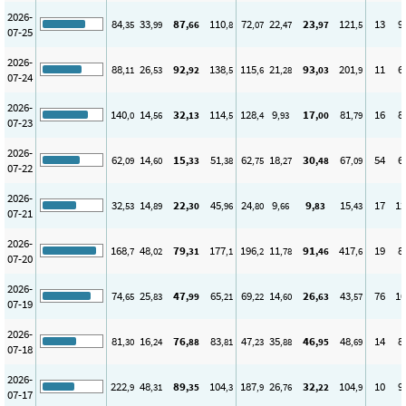
2026-
84
33
87
110
72
22
23
121
13
9
,35
,99
,66
,8
,07
,47
,97
,5
07-25
2026-
88
26
92
138
115
21
93
201
11
6
,11
,53
,92
,5
,6
,28
,03
,9
07-24
2026-
140
14
32
114
128
9
17
81
16
8
,0
,56
,13
,5
,4
,93
,00
,79
07-23
2026-
62
14
15
51
62
18
30
67
54
6
,09
,60
,33
,38
,75
,27
,48
,09
07-22
2026-
32
14
22
45
24
9
9
15
17
12
,53
,89
,30
,96
,80
,66
,83
,43
07-21
2026-
168
48
79
177
196
11
91
417
19
8
,7
,02
,31
,1
,2
,78
,46
,6
07-20
2026-
74
25
47
65
69
14
26
43
76
10
,65
,83
,99
,21
,22
,60
,63
,57
07-19
2026-
81
16
76
83
47
35
46
48
14
8
,30
,24
,88
,81
,23
,88
,95
,69
07-18
2026-
222
48
89
104
187
26
32
104
10
9
,9
,31
,35
,3
,9
,76
,22
,9
07-17