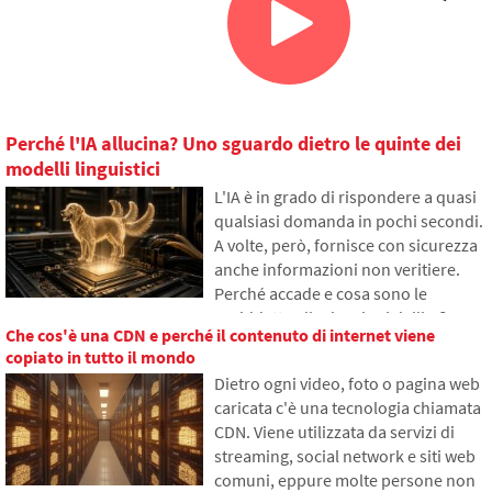
Perché l'IA allucina? Uno sguardo dietro le quinte dei
modelli linguistici
L'IA è in grado di rispondere a quasi
qualsiasi domanda in pochi secondi.
A volte, però, fornisce con sicurezza
anche informazioni non veritiere.
Perché accade e cosa sono le
cosiddette allucinazioni dell'IA?
Che cos'è una CDN e perché il contenuto di internet viene
Nell'articolo spiegheremo come
copiato in tutto il mondo
funzionano i grandi modelli
Dietro ogni video, foto o pagina web
linguistici, perché a volte generano
caricata c'è una tecnologia chiamata
risposte false e come i
CDN. Viene utilizzata da servizi di
programmatori cercano di ridurre
streaming, social network e siti web
gradualmente questo problema.
comuni, eppure molte persone non