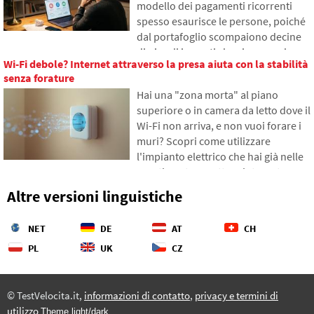
modello dei pagamenti ricorrenti
diventati un campo di battaglia
spesso esaurisce le persone, poiché
geopolitico.
dal portafoglio scompaiono decine
di piccoli importi che si accumulano
Wi-Fi debole? Internet attraverso la presa aiuta con la stabilità
gradualmente in somme
senza forature
inaspettatamente alte. Nel testo ci
Hai una "zona morta" al piano
basiamo su dati freschi del 2026,
superiore o in camera da letto dove il
mostreremo il divario abissale tra le
Wi-Fi non arriva, e non vuoi forare i
nostre stime e la realtà, e offriremo
muri? Scopri come utilizzare
quattro passi concreti per tenere
l'impianto elettrico che hai già nelle
meglio sotto controllo le proprie
pareti per trasmettere internet
spese.
attraverso la rete elettrica.
Altre versioni linguistiche
Nell'articolo ti mostreremo come
funziona un moderno adattatore
NET
DE
AT
CH
powerline, perché riesce a gestire lo
streaming 4K e i giochi, e a cosa fare
PL
UK
CZ
attenzione con le vecchie
installazioni in alluminio.
© TestVelocita.it,
informazioni di contatto
,
privacy e termini di
utilizzo
Theme light/dark