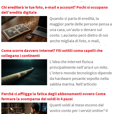
ne hanno mai sentito parlare.
Chi erediterà le tue foto, e-mail e account? Pochi si occupano
Nell'articolo spiegheremo cosa
dell'eredità digitale
significa questa abbreviazione, come
Quando si parla di eredità, la
funziona, perché il contenuto di
maggior parte delle persone pensa a
internet viene salvato in diverse parti
una casa, un'auto o denaro sul
del mondo e perché senza essa
conto. Lasciamo però dietro di noi
l'internet odierno difficilmente
anche migliaia di foto, e-mail,
funzionerebbe.
account sui social network o dati
Come scorre davvero Internet? Fili sottili come capelli che
salvati nel cloud. Cosa accadrà loro
collegano i continenti
dopo la morte e chi avrà accesso?
L'idea che Internet fluisca
Nell'articolo esploreremo come
principalmente nell'aria è un mito.
funziona l'eredità digitale, perché i
L'intero mondo tecnologico dipende
sopravvissuti possono avere
da hardware pesante sepolto nella
problemi con i dati e come mettere
sabbia marina. Nell'articolo
ordine nelle tracce online già oggi.
discuteremo la tecnologia dei cavi
Perché ci affligge la fatica degli abbonamenti ovvero Come
sottomarini. Scoprirai come
fermare la scomparsa dei soldi in 4 passi
funzionano le fibre ottiche, cosa
Quanti soldi al mese escono dal
comporta la loro posa dalle navi e
vostro conto per i servizi online? Il
come gli abissi degli oceani sono