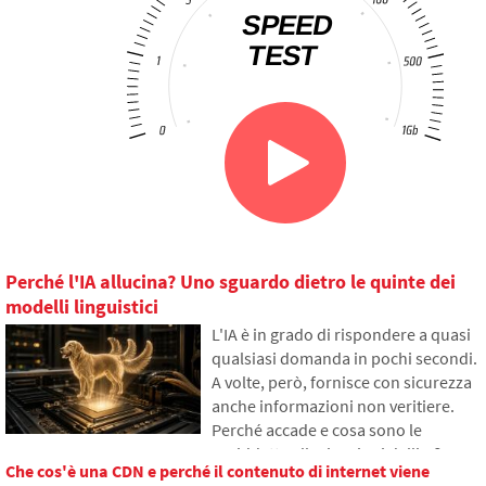
Perché l'IA allucina? Uno sguardo dietro le quinte dei
modelli linguistici
L'IA è in grado di rispondere a quasi
qualsiasi domanda in pochi secondi.
A volte, però, fornisce con sicurezza
anche informazioni non veritiere.
Perché accade e cosa sono le
cosiddette allucinazioni dell'IA?
Che cos'è una CDN e perché il contenuto di internet viene
Nell'articolo spiegheremo come