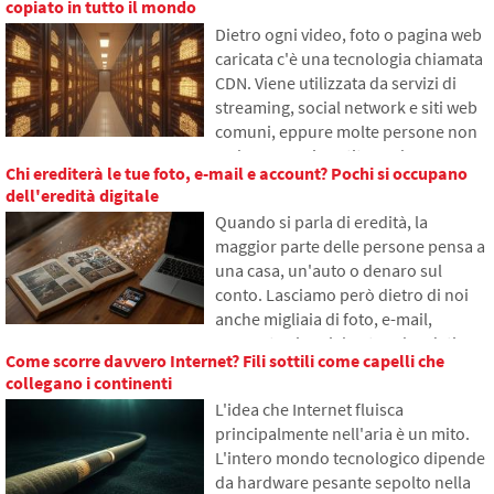
copiato in tutto il mondo
funzionano i grandi modelli
Dietro ogni video, foto o pagina web
linguistici, perché a volte generano
caricata c'è una tecnologia chiamata
risposte false e come i
CDN. Viene utilizzata da servizi di
programmatori cercano di ridurre
streaming, social network e siti web
gradualmente questo problema.
comuni, eppure molte persone non
ne hanno mai sentito parlare.
Chi erediterà le tue foto, e-mail e account? Pochi si occupano
Nell'articolo spiegheremo cosa
dell'eredità digitale
significa questa abbreviazione, come
Quando si parla di eredità, la
funziona, perché il contenuto di
maggior parte delle persone pensa a
internet viene salvato in diverse parti
una casa, un'auto o denaro sul
del mondo e perché senza essa
conto. Lasciamo però dietro di noi
l'internet odierno difficilmente
anche migliaia di foto, e-mail,
funzionerebbe.
account sui social network o dati
Come scorre davvero Internet? Fili sottili come capelli che
salvati nel cloud. Cosa accadrà loro
collegano i continenti
dopo la morte e chi avrà accesso?
L'idea che Internet fluisca
Nell'articolo esploreremo come
principalmente nell'aria è un mito.
funziona l'eredità digitale, perché i
L'intero mondo tecnologico dipende
sopravvissuti possono avere
da hardware pesante sepolto nella
problemi con i dati e come mettere