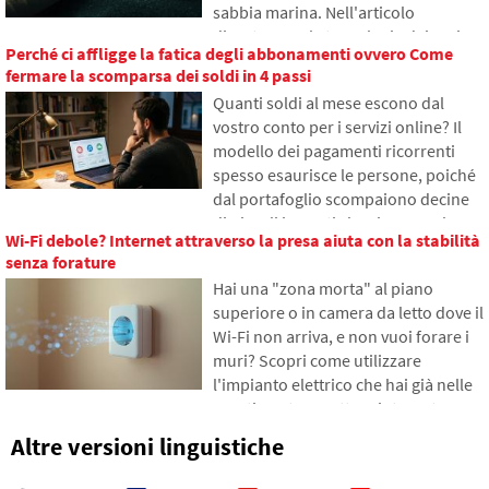
sabbia marina. Nell'articolo
ordine nelle tracce online già oggi.
discuteremo la tecnologia dei cavi
Perché ci affligge la fatica degli abbonamenti ovvero Come
sottomarini. Scoprirai come
fermare la scomparsa dei soldi in 4 passi
funzionano le fibre ottiche, cosa
Quanti soldi al mese escono dal
comporta la loro posa dalle navi e
vostro conto per i servizi online? Il
come gli abissi degli oceani sono
modello dei pagamenti ricorrenti
diventati un campo di battaglia
spesso esaurisce le persone, poiché
geopolitico.
dal portafoglio scompaiono decine
di piccoli importi che si accumulano
Wi-Fi debole? Internet attraverso la presa aiuta con la stabilità
gradualmente in somme
senza forature
inaspettatamente alte. Nel testo ci
Hai una "zona morta" al piano
basiamo su dati freschi del 2026,
superiore o in camera da letto dove il
mostreremo il divario abissale tra le
Wi-Fi non arriva, e non vuoi forare i
nostre stime e la realtà, e offriremo
muri? Scopri come utilizzare
quattro passi concreti per tenere
l'impianto elettrico che hai già nelle
meglio sotto controllo le proprie
pareti per trasmettere internet
spese.
attraverso la rete elettrica.
Altre versioni linguistiche
Nell'articolo ti mostreremo come
funziona un moderno adattatore