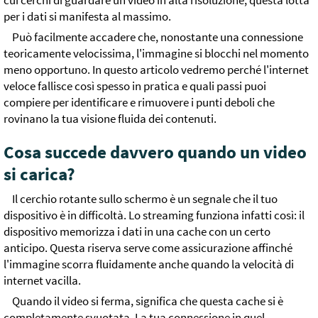
cui cerchi di guardare un video in alta risoluzione, questa lotta
per i dati si manifesta al massimo.
Può facilmente accadere che, nonostante una connessione
teoricamente velocissima, l'immagine si blocchi nel momento
meno opportuno. In questo articolo vedremo perché l'internet
veloce fallisce così spesso in pratica e quali passi puoi
compiere per identificare e rimuovere i punti deboli che
rovinano la tua visione fluida dei contenuti.
Cosa succede davvero quando un video
si carica?
Il cerchio rotante sullo schermo è un segnale che il tuo
dispositivo è in difficoltà. Lo streaming funziona infatti così: il
dispositivo memorizza i dati in una cache con un certo
anticipo. Questa riserva serve come assicurazione affinché
l'immagine scorra fluidamente anche quando la velocità di
internet vacilla.
Quando il video si ferma, significa che questa cache si è
completamente svuotata. La tua connessione in quel