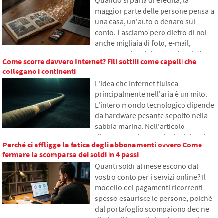
Quando si parla di eredità, la
funziona, perché il contenuto di
maggior parte delle persone pensa a
internet viene salvato in diverse parti
una casa, un'auto o denaro sul
del mondo e perché senza essa
conto. Lasciamo però dietro di noi
l'internet odierno difficilmente
anche migliaia di foto, e-mail,
funzionerebbe.
account sui social network o dati
Come scorre davvero Internet? Fili sottili come capelli che
salvati nel cloud. Cosa accadrà loro
collegano i continenti
dopo la morte e chi avrà accesso?
L'idea che Internet fluisca
Nell'articolo esploreremo come
principalmente nell'aria è un mito.
funziona l'eredità digitale, perché i
L'intero mondo tecnologico dipende
sopravvissuti possono avere
da hardware pesante sepolto nella
problemi con i dati e come mettere
sabbia marina. Nell'articolo
ordine nelle tracce online già oggi.
discuteremo la tecnologia dei cavi
Perché ci affligge la fatica degli abbonamenti ovvero Come
sottomarini. Scoprirai come
fermare la scomparsa dei soldi in 4 passi
funzionano le fibre ottiche, cosa
Quanti soldi al mese escono dal
comporta la loro posa dalle navi e
vostro conto per i servizi online? Il
come gli abissi degli oceani sono
modello dei pagamenti ricorrenti
diventati un campo di battaglia
spesso esaurisce le persone, poiché
geopolitico.
dal portafoglio scompaiono decine