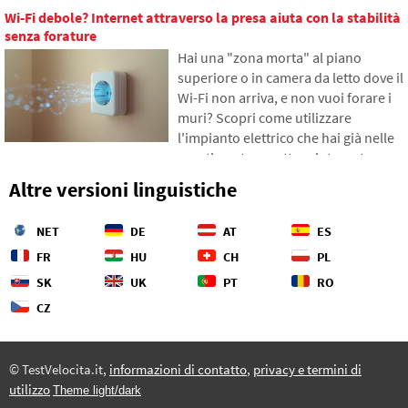
di piccoli importi che si accumulano
Wi-Fi debole? Internet attraverso la presa aiuta con la stabilità
gradualmente in somme
senza forature
inaspettatamente alte. Nel testo ci
Hai una "zona morta" al piano
basiamo su dati freschi del 2026,
superiore o in camera da letto dove il
mostreremo il divario abissale tra le
Wi-Fi non arriva, e non vuoi forare i
nostre stime e la realtà, e offriremo
muri? Scopri come utilizzare
quattro passi concreti per tenere
l'impianto elettrico che hai già nelle
meglio sotto controllo le proprie
pareti per trasmettere internet
spese.
attraverso la rete elettrica.
Altre versioni linguistiche
Nell'articolo ti mostreremo come
funziona un moderno adattatore
NET
DE
AT
ES
powerline, perché riesce a gestire lo
streaming 4K e i giochi, e a cosa fare
FR
HU
CH
PL
attenzione con le vecchie
SK
UK
PT
RO
installazioni in alluminio.
CZ
© TestVelocita.it,
informazioni di contatto
,
privacy e termini di
utilizzo
Theme light/dark