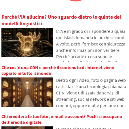
Perché l'IA allucina? Uno sguardo dietro le quinte dei
modelli linguistici
L'IA è in grado di rispondere a quasi
qualsiasi domanda in pochi secondi.
A volte, però, fornisce con sicurezza
anche informazioni non veritiere.
Perché accade e cosa sono le
cosiddette allucinazioni dell'IA?
Che cos'è una CDN e perché il contenuto di internet viene
Nell'articolo spiegheremo come
copiato in tutto il mondo
funzionano i grandi modelli
Dietro ogni video, foto o pagina web
linguistici, perché a volte generano
caricata c'è una tecnologia chiamata
risposte false e come i
CDN. Viene utilizzata da servizi di
programmatori cercano di ridurre
streaming, social network e siti web
gradualmente questo problema.
comuni, eppure molte persone non
ne hanno mai sentito parlare.
Chi erediterà le tue foto, e-mail e account? Pochi si occupano
Nell'articolo spiegheremo cosa
dell'eredità digitale
significa questa abbreviazione, come