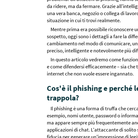
da ridere, ma da fermare. Grazie all'intellig
una vera banca, negozio o collega di lavoro
situazione in cui ti trovi realmente.
Mentre prima era possibile riconoscere un
sospetto, oggi sono i dettagli a fare la dif
cambiamento nel modo di comunicare, un rei
preciso, intelligente e notevolmente più dif
In questo articolo vedremo come funzion
e come difendersi efficacemente – sia che t
internet che non vuole essere ingannato.
Cos'è il phishing e perché 
trappola?
Il phishing è una forma di truffa che cerca
esempio, nomi utente, password o informaz
ma appare sempre più frequentemente anch
applicazioni di chat. L'attaccante di solit
fiducia per generare un'impressione di leg