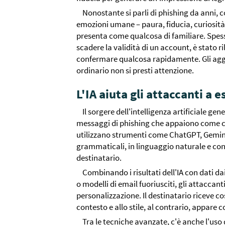
Nonostante si parli di phishing da anni, 
emozioni umane – paura, fiducia, curiosità 
presenta come qualcosa di familiare. Spess
scadere la validità di un account, è stato 
confermare qualcosa rapidamente. Gli aggre
ordinario non si presti attenzione.
L'IA aiuta gli attaccanti a 
Il sorgere dell'intelligenza artificiale g
messaggi di phishing che appaiono come com
utilizzano strumenti come ChatGPT, Gemini o
grammaticali, in linguaggio naturale e con
destinatario.
Combinando i risultati dell'IA con dati d
o modelli di email fuoriusciti, gli attaccan
personalizzazione. Il destinatario riceve co
contesto e allo stile, al contrario, appar
Tra le tecniche avanzate, c'è anche l'uso 