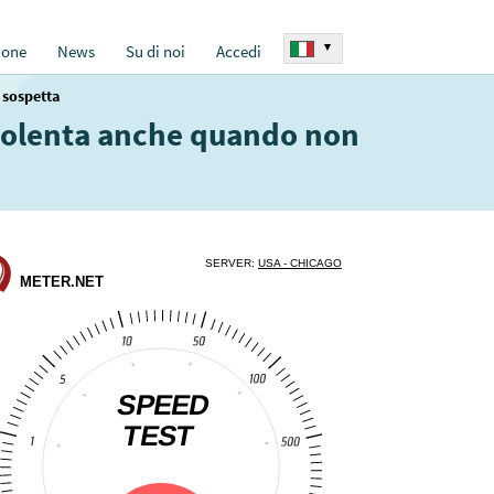
▾
ione
News
Su di noi
Accedi
 sospetta
udolenta anche quando non