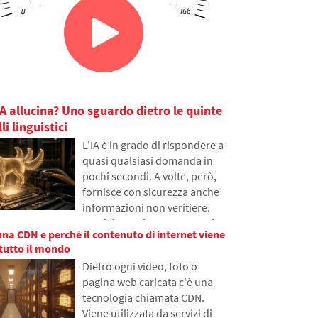
IA allucina? Uno sguardo dietro le quinte
i linguistici
L'IA è in grado di rispondere a
quasi qualsiasi domanda in
pochi secondi. A volte, però,
fornisce con sicurezza anche
informazioni non veritiere.
Perché accade e cosa sono le
una CDN e perché il contenuto di internet viene
cosiddette allucinazioni
 tutto il mondo
dell'IA? Nell'articolo
Dietro ogni video, foto o
spiegheremo come funzionano
pagina web caricata c'è una
i grandi modelli linguistici,
tecnologia chiamata CDN.
perché a volte generano
Viene utilizzata da servizi di
risposte false e come i