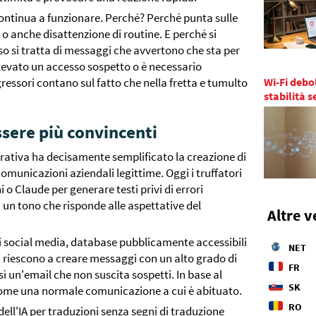
continua a funzionare. Perché? Perché punta sulle
o anche disattenzione di routine. E perché si
o si tratta di messaggi che avvertono che sta per
rilevato un accesso sospetto o è necessario
Wi-Fi debo
ssori contano sul fatto che nella fretta e tumulto
stabilità 
essere più convincenti
enerativa ha decisamente semplificato la creazione di
unicazioni aziendali legittime. Oggi i truffatori
 Claude per generare testi privi di errori
 un tono che risponde alle aspettative del
Altre v
ai social media, database pubblicamente accessibili
NET
ti riescono a creare messaggi con un alto grado di
FR
sì un'email che non suscita sospetti. In base al
SK
e come una normale comunicazione a cui è abituato.
RO
dell'IA per traduzioni senza segni di traduzione