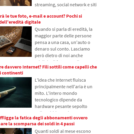
streaming, social network e siti
programmatori cercano di
web comuni, eppure molte
ridurre gradualmente questo
rà le tue foto, e-mail e account? Pochi si
persone non ne hanno mai
problema.
ell'eredità digitale
sentito parlare. Nell'articolo
Quando si parla di eredità, la
spiegheremo cosa significa
maggior parte delle persone
questa abbreviazione, come
pensa a una casa, un'auto o
funziona, perché il contenuto
denaro sul conto. Lasciamo
di internet viene salvato in
però dietro di noi anche
diverse parti del mondo e
migliaia di foto, e-mail, account
perché senza essa l'internet
e davvero Internet? Fili sottili come capelli che
sui social network o dati salvati
odierno difficilmente
i continenti
nel cloud. Cosa accadrà loro
funzionerebbe.
L'idea che Internet fluisca
dopo la morte e chi avrà
principalmente nell'aria è un
accesso? Nell'articolo
mito. L'intero mondo
esploreremo come funziona
tecnologico dipende da
l'eredità digitale, perché i
hardware pesante sepolto
sopravvissuti possono avere
nella sabbia marina.
problemi con i dati e come
affligge la fatica degli abbonamenti ovvero
Nell'articolo discuteremo la
mettere ordine nelle tracce
re la scomparsa dei soldi in 4 passi
tecnologia dei cavi sottomarini.
online già oggi.
Quanti soldi al mese escono
Scoprirai come funzionano le