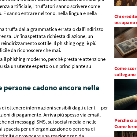
enza artificiale, i truffatori sanno scrivere come
. E sanno entrare nel tono, nella lingua e nella
Chi eredite
occupano d
a truffa dalla grammatica errata o dall'indirizzo
ferenza. Un'inaspettata richiesta di azione, un
ndirizzamento sottile. Il phishing oggi è più
ficile da riconoscere che mai.
a il phishing moderno, perché prestare attenzione
u sia un utente esperto o un principiante su
Come scorr
collegano 
le persone cadono ancora nella
 di ottenere informazioni sensibili dagli utenti – per
ioni di pagamento. Arriva più spesso via email,
Perché ci 
e nei messaggi SMS, sui social media o nelle
Come ferma
o si spaccia per un'organizzazione o persona di
ittimità e provocare una reazione rapida.