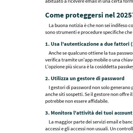
abituato a ricevere email in una certa for
Come proteggersi nel 2025
La buona notizia è che non sei indifeso con
sono strumenti e procedure specifiche che
1. Usa l'autenticazione a due fattori 
Anche se qualcuno ottiene la tua passwo
verifica tramite un'app mobile o una chia
L'opzione più sicura è la cosiddetta passke
2. Utilizza un gestore di password
I gestori di password non solo generano 
anche siti sospetti. Se il gestore non offre
potrebbe non essere affidabile.
3. Monitora l'attività dei tuoi account
La maggior parte dei servizi email e banc
accessi e gli accessi non usuali. Un contro