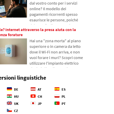
dal vostro conto per i servizi
fibre ottiche, cosa comporta la
online? Il modello dei
loro posa dalle navi e come gli
pagamenti ricorrenti spesso
abissi degli oceani sono
esaurisce le persone, poiché
diventati un campo di battaglia
dal portafoglio scompaiono
geopolitico.
le? Internet attraverso la presa aiuta con la
decine di piccoli importi che si
senza forature
accumulano gradualmente in
Hai una "zona morta" al piano
somme inaspettatamente alte.
superiore o in camera da letto
Nel testo ci basiamo su dati
dove il Wi-Fi non arriva, e non
freschi del 2026, mostreremo il
vuoi forare i muri? Scopri come
divario abissale tra le nostre
utilizzare l'impianto elettrico
stime e la realtà, e offriremo
che hai già nelle pareti per
quattro passi concreti per
trasmettere internet attraverso
tenere meglio sotto controllo
ersioni linguistiche
la rete elettrica. Nell'articolo ti
le proprie spese.
mostreremo come funziona un
DE
AT
ES
moderno adattatore
powerline, perché riesce a
HU
CH
PL
gestire lo streaming 4K e i
UK
JP
PT
giochi, e a cosa fare attenzione
CZ
con le vecchie installazioni in