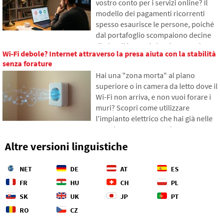
vostro conto per i servizi online? Il
come gli abissi degli oceani sono
modello dei pagamenti ricorrenti
diventati un campo di battaglia
spesso esaurisce le persone, poiché
geopolitico.
dal portafoglio scompaiono decine
di piccoli importi che si accumulano
Wi-Fi debole? Internet attraverso la presa aiuta con la stabilità
gradualmente in somme
senza forature
inaspettatamente alte. Nel testo ci
Hai una "zona morta" al piano
basiamo su dati freschi del 2026,
superiore o in camera da letto dove il
mostreremo il divario abissale tra le
Wi-Fi non arriva, e non vuoi forare i
nostre stime e la realtà, e offriremo
muri? Scopri come utilizzare
quattro passi concreti per tenere
l'impianto elettrico che hai già nelle
meglio sotto controllo le proprie
pareti per trasmettere internet
spese.
attraverso la rete elettrica.
Altre versioni linguistiche
Nell'articolo ti mostreremo come
funziona un moderno adattatore
NET
DE
AT
ES
powerline, perché riesce a gestire lo
streaming 4K e i giochi, e a cosa fare
FR
HU
CH
PL
attenzione con le vecchie
SK
UK
JP
PT
installazioni in alluminio.
RO
CZ