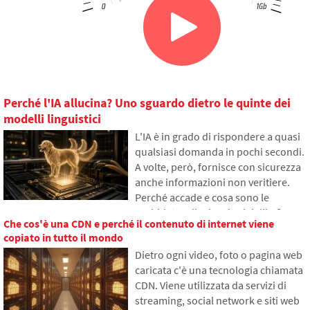
Perché l'IA allucina? Uno sguardo dietro le quinte dei
modelli linguistici
L'IA è in grado di rispondere a quasi
qualsiasi domanda in pochi secondi.
A volte, però, fornisce con sicurezza
anche informazioni non veritiere.
Perché accade e cosa sono le
cosiddette allucinazioni dell'IA?
Che cos'è una CDN e perché il contenuto di internet viene
Nell'articolo spiegheremo come
copiato in tutto il mondo
funzionano i grandi modelli
Dietro ogni video, foto o pagina web
linguistici, perché a volte generano
caricata c'è una tecnologia chiamata
risposte false e come i
CDN. Viene utilizzata da servizi di
programmatori cercano di ridurre
streaming, social network e siti web
gradualmente questo problema.